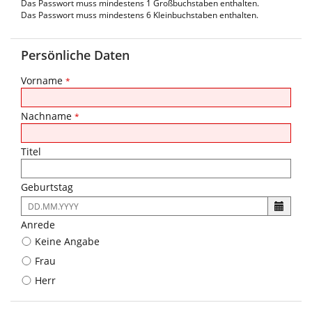
Das Passwort muss mindestens 1 Großbuchstaben enthalten.
Das Passwort muss mindestens 6 Kleinbuchstaben enthalten.
Persönliche Daten
Vorname
*
Nachname
*
Titel
Geburtstag
Es
ist
Anrede
folgendes
Keine Angabe
Eingabeformat
gefordert:
Frau
DD.MM.YYYY
Herr